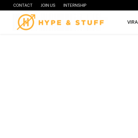
CONTACT
JOIN US
INTERNSHIP
VIR