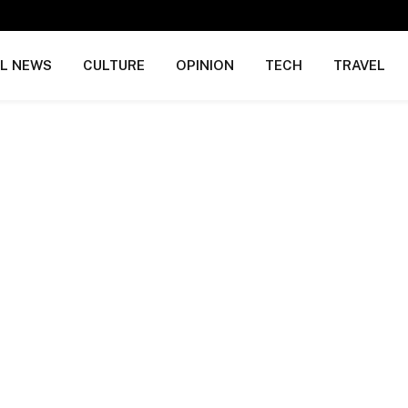
AL NEWS
CULTURE
OPINION
TECH
TRAVEL