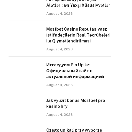
Alətləri: Ən Yaxşı Xüsusiyyətlər
August 4, 2026
Mostbet Casino Reputasiyası:
İstifadəçilərin Real Təcrübələri
ilə Qiymətləndirilməsi
August 4, 2026
Исследуем Pin Up kz:
Официальный сайт с
актуальной информацией
August 4, 2026
Jak využít bonus Mostbet pro
kasino hry
August 4, 2026
Czego unikać przy wyborze