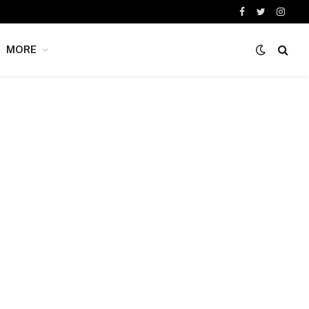
Facebook
Twitter
Insta
MORE