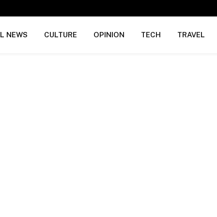
AL NEWS
CULTURE
OPINION
TECH
TRAVEL