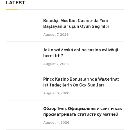
LATEST
Bələdçi: Mostbet Casino-da Yeni
Başlayanlar üçün Oyun Seçimləri
August 7, 2026
Jak nová česká online casina ovlivňují
herní trh?
August 7, 2026
Pinco Kazino Bonuslarında Wagering:
İstifadəçilərin Ən Çox Sualları
August 6, 2026
Обзор 1win: Официальный сайт и как
просматривать статистику матчей
August 4, 2026