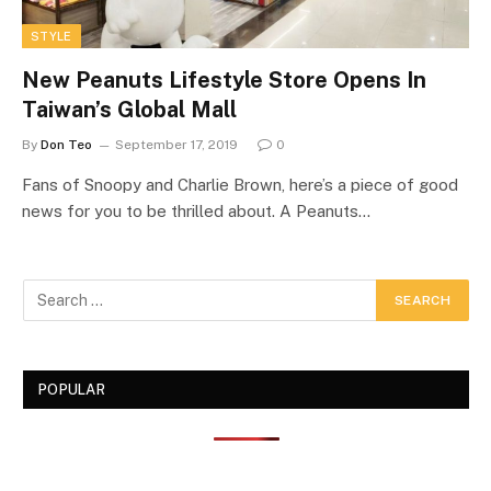
STYLE
New Peanuts Lifestyle Store Opens In
Taiwan’s Global Mall
By
Don Teo
September 17, 2019
0
Fans of Snoopy and Charlie Brown, here’s a piece of good
news for you to be thrilled about. A Peanuts…
POPULAR