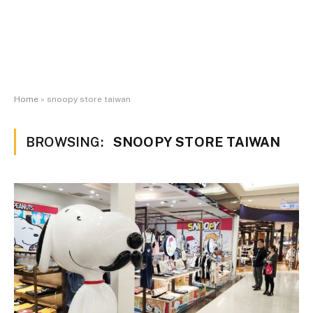
Home
»
snoopy store taiwan
BROWSING:
SNOOPY STORE TAIWAN