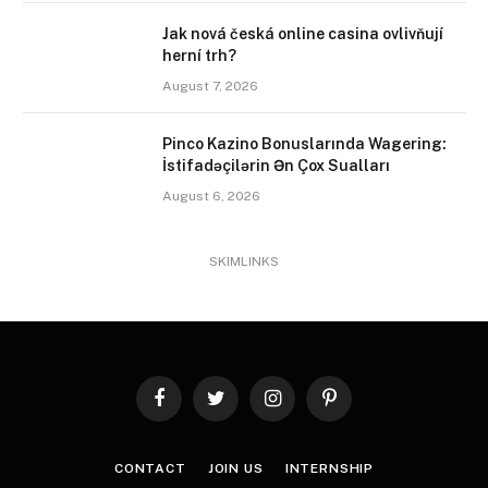
Jak nová česká online casina ovlivňují
herní trh?
August 7, 2026
Pinco Kazino Bonuslarında Wagering:
İstifadəçilərin Ən Çox Sualları
August 6, 2026
SKIMLINKS
Facebook
Twitter
Instagram
Pinterest
CONTACT
JOIN US
INTERNSHIP