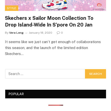
STYLE
Skechers x Sailor Moon Collection To
Drop Island-Wide In S’pore On 20 Jan
By
Vera Leng
January 18, 2020
0
It seems like we just can’t get enough of collaborations
this season, and the launch of the limited edition
Skechers…
POPULAR