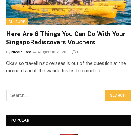
CULTURE
Here Are 6 Things You Can Do With Your
SingapoRediscovers Vouchers
By
Nicole Lam
August 18, 2020
0
Okay, so travelling overseas is out of the question at the
moment and if the wanderlust is too much to…
POPULAR