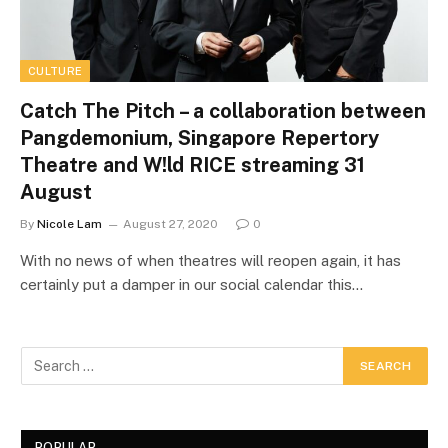
CULTURE
Catch The Pitch – a collaboration between
Pangdemonium, Singapore Repertory
Theatre and W!ld RICE streaming 31
August
By
Nicole Lam
August 27, 2020
0
With no news of when theatres will reopen again, it has
certainly put a damper in our social calendar this…
POPULAR