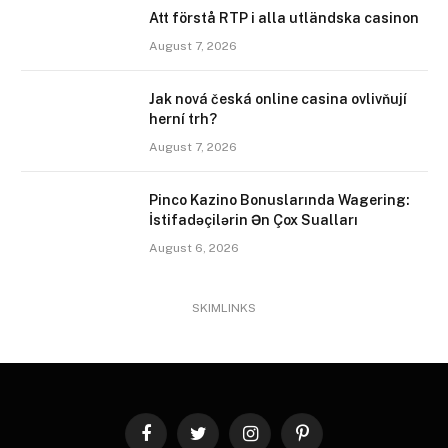
Att förstå RTP i alla utländska casinon
August 7, 2026
Jak nová česká online casina ovlivňují
herní trh?
August 7, 2026
Pinco Kazino Bonuslarında Wagering:
İstifadəçilərin Ən Çox Sualları
August 6, 2026
SKIMLINKS
Facebook
Twitter
Instagram
Pinterest