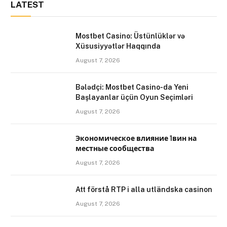
LATEST
Mostbet Casino: Üstünlüklər və
Xüsusiyyətlər Haqqında
August 7, 2026
Bələdçi: Mostbet Casino-da Yeni
Başlayanlar üçün Oyun Seçimləri
August 7, 2026
Экономическое влияние 1вин на
местные сообщества
August 7, 2026
Att förstå RTP i alla utländska casinon
August 7, 2026