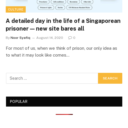
CULTURE
A detailed day in the life of a Singaporean
prisoner — new site bares all
By
Noor Syafiq
August 14, 2020
0
For most of us, when we think of prison, our only idea as
to what it may look like comes…
POPULAR