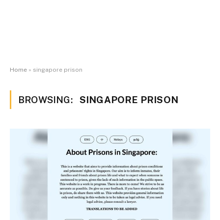
Home
»
singapore prison
BROWSING:
SINGAPORE PRISON