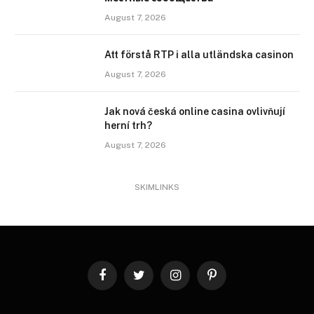
August 7, 2026
Att förstå RTP i alla utländska casinon
August 7, 2026
Jak nová česká online casina ovlivňují
herní trh?
August 7, 2026
SKIMLINKS
Facebook
Twitter
Instagram
Pinterest