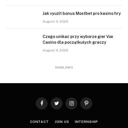
Jak využít bonus Mostbet pro kasino hry
August 4, 2026
Czego unikać przy wyborze gier Vox
Casino dla początkułych graczy
August 4, 2026
SKIMLINKS
Facebook
Twitter
Instagram
Pinterest
CONTACT
JOIN US
INTERNSHIP