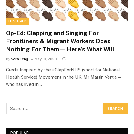
FEATURED
Op-Ed: Clapping and Singing For
Frontliners & Migrant Workers Does
Nothing For Them — Here’s What Will
By
Vera Leng
May 10, 2020
1
Credit Inspired by the #ClapForNHS (short for National
Health Service) Movement in the UK, Mr Martin Verga—
who has lived in…
POPULAR