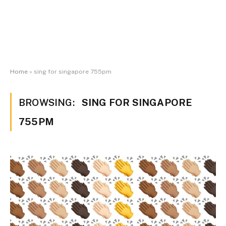
Home
»
sing for singapore 755pm
BROWSING:
SING FOR SINGAPORE
755PM