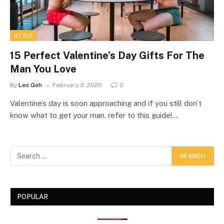
STYLE
15 Perfect Valentine’s Day Gifts For The
Man You Love
By
Leo Goh
February 3, 2020
0
Valentine’s day is soon approaching and if you still don’t
know what to get your man, refer to this guide!…
POPULAR