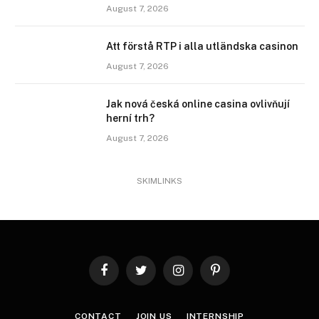
August 7, 2026
Att förstå RTP i alla utländska casinon
August 7, 2026
Jak nová česká online casina ovlivňují
herní trh?
August 7, 2026
SKIMLINKS
Facebook
Twitter
Instagram
Pinterest
CONTACT
JOIN US
INTERNSHIP