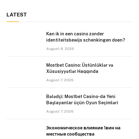
LATEST
Kan ik in een casino zonder
identiteitsbewijs schenkingen doen?
August 8, 2026
Mostbet Casino: Üstünlüklər və
Xüsusiyyətlər Haqqında
August 7, 2026
Bələdçi: Mostbet Casino-da Yeni
Başlayanlar üçün Oyun Seçimləri
August 7, 2026
Экономическое влияние 1вин на
местные сообщества