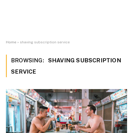
Home
»
shaving subscription service
BROWSING:
SHAVING SUBSCRIPTION
SERVICE