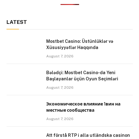
LATEST
Mostbet Casino: Üstünlüklər və
Xüsusiyyətlər Haqqında
August 7, 2026
Bələdçi: Mostbet Casino-da Yeni
Başlayanlar üçün Oyun Seçimləri
August 7, 2026
Экономическое влияние 1вин на
местные сообщества
August 7, 2026
Att förstå RTP i alla utländska casinon