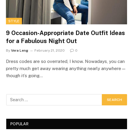
STYLE
9 Occasion-Appropriate Date Outfit Ideas
for a Fabulous Night Out
By
Vera Leng
February 21, 2020
0
Dress codes are so overrated, I know. Nowadays, you can
pretty much get away wearing anything nearly anywhere—
though it’s going…
POPULAR