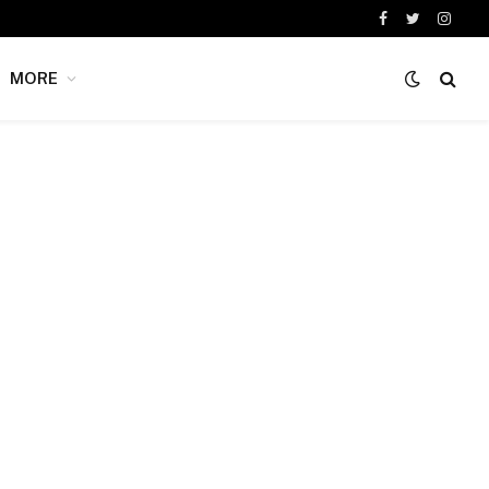
Facebook
Twitter
Insta
MORE