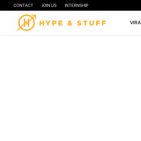
CONTACT
JOIN US
INTERNSHIP
VIR