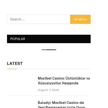
POPULAR
LATEST
Mostbet Casino: Üstünlüklər və
Xüsusiyyətlər Haqqında
August 7, 2026
Bələdçi: Mostbet Casino-da
Yeni Başlayanlar üçün Oyun