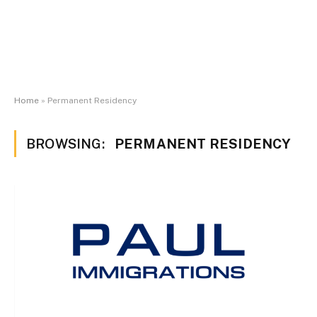
Home
»
Permanent Residency
BROWSING:
PERMANENT RESIDENCY