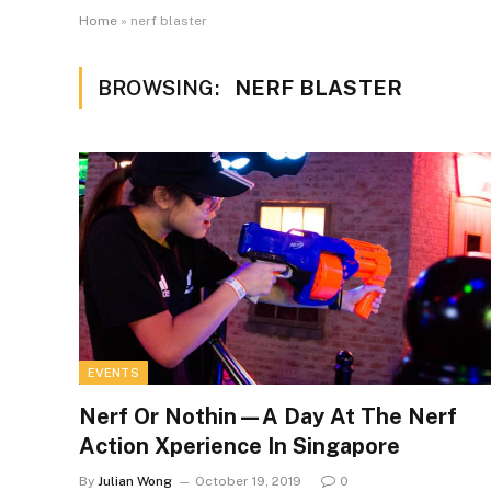
Home
»
nerf blaster
BROWSING:
NERF BLASTER
EVENTS
Nerf Or Nothin—A Day At The Nerf
Action Xperience In Singapore
By
Julian Wong
October 19, 2019
0