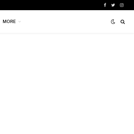
Facebook
Twitter
Insta
MORE