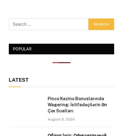
POPULAR
LATEST
Pinco Kazino Bonuslarında
Wagering: İstifadəçilərin Ən
Çox Sualları
August 6, 2026
Обзор 1win: Официальный