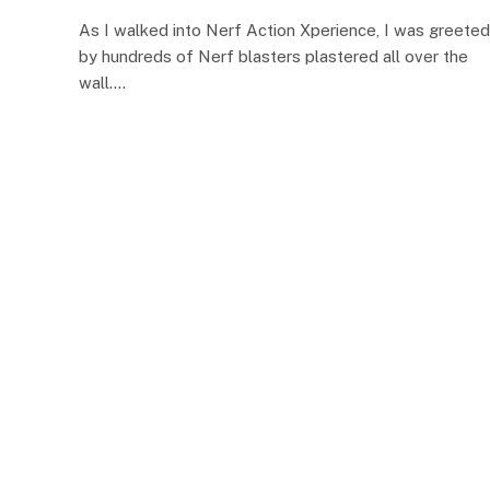
As I walked into Nerf Action Xperience, I was greeted
by hundreds of Nerf blasters plastered all over the
wall.…