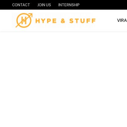
CONTACT
JOIN US
INTERNSHIP
VIR