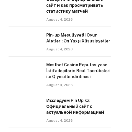
сайт и как просматривать
статистику матчей
August 4, 2026
Pin-up Məsuliyyətli Oyun
Alətləri: Ən Yaxşı Xüsusiyyətlər
August 4, 2026
Mostbet Casino Reputasiyası:
İstifadəçilərin Real Təcrübələri
ilə Qiymətləndirilməsi
August 4, 2026
Исследуем Pin Up kz:
Официальный сайт с
актуальной информацией
August 4, 2026