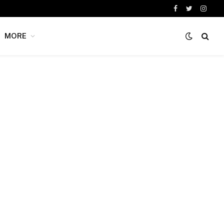
Facebook
Twitter
Insta
MORE