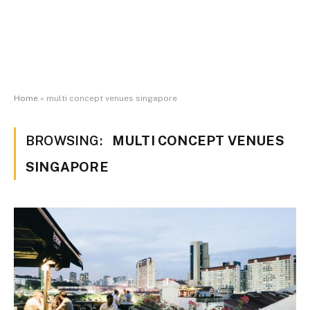
Home
»
multi concept venues singapore
BROWSING:
MULTI CONCEPT VENUES
SINGAPORE