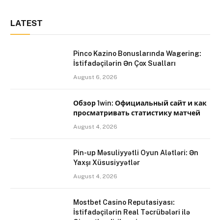
LATEST
Pinco Kazino Bonuslarında Wagering:
İstifadəçilərin Ən Çox Sualları
August 6, 2026
Обзор 1win: Официальный сайт и как
просматривать статистику матчей
August 4, 2026
Pin-up Məsuliyyətli Oyun Alətləri: Ən
Yaxşı Xüsusiyyətlər
August 4, 2026
Mostbet Casino Reputasiyası:
İstifadəçilərin Real Təcrübələri ilə