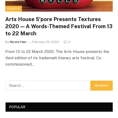
EVENTS
Arts House S’pore Presents Textures
2020 — A Words-Themed Festival From 13
to 22 March
By
Nicole Han
February 16, 2020
0
From 13 to 22 March 2020, The Arts House presents the
third edition of its trademark literary arts festival. Co-
commissioned…
POPULAR