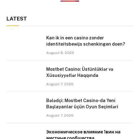
LATEST
Kan ik in een casino zonder
identiteitsbewijs schenkingen doen?
August 8, 2026
Mostbet Casino: Üstünlüklər və
Xüsusiyyətlər Haqqında
August 7, 2026
Bələdçi: Mostbet Casino-da Yeni
Başlayanlar üçün Oyun Seçimləri
August 7, 2026
Экономическое влияние 1вин на
местные сообщества