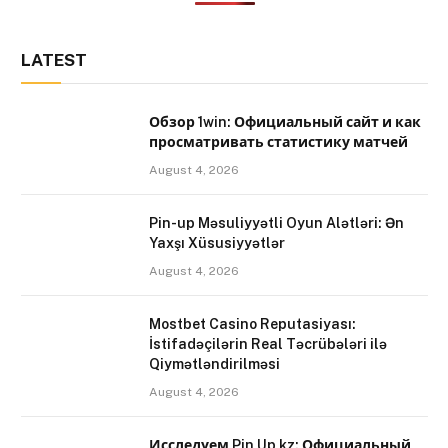
LATEST
Обзор 1win: Официальный сайт и как
просматривать статистику матчей
August 4, 2026
Pin-up Məsuliyyətli Oyun Alətləri: Ən
Yaxşı Xüsusiyyətlər
August 4, 2026
Mostbet Casino Reputasiyası:
İstifadəçilərin Real Təcrübələri ilə
Qiymətləndirilməsi
August 4, 2026
Исследуем Pin Up kz: Официальный