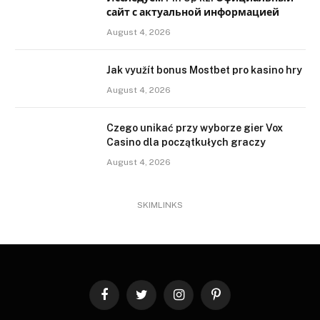
сайт с актуальной информацией
August 4, 2026
Jak využít bonus Mostbet pro kasino hry
August 4, 2026
Czego unikać przy wyborze gier Vox
Casino dla początkułych graczy
August 4, 2026
SKIMLINKS
Facebook
Twitter
Instagram
Pinterest