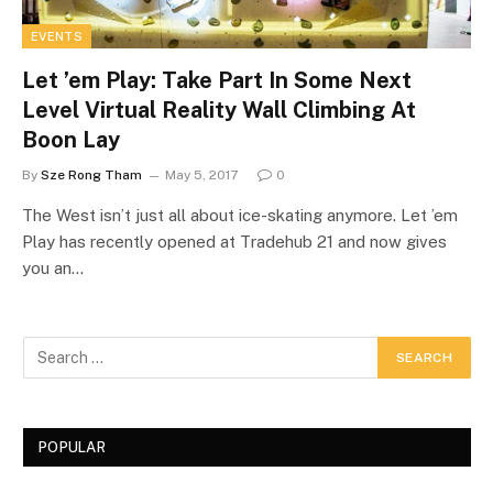
EVENTS
Let ’em Play: Take Part In Some Next
Level Virtual Reality Wall Climbing At
Boon Lay
By
Sze Rong Tham
May 5, 2017
0
The West isn’t just all about ice-skating anymore. Let ’em
Play has recently opened at Tradehub 21 and now gives
you an…
POPULAR