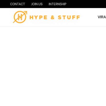
CONTACT
JOIN US
INTERNSHIP
VIR