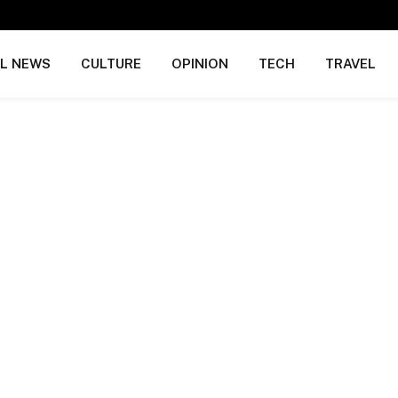
AL NEWS
CULTURE
OPINION
TECH
TRAVEL