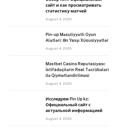
сайт и как просматривать
статистику матчей
August 4, 2026
Pin-up Məsuliyyətli Oyun
Alətləri: Ən Yaxşı Xüsusiyyətlər
August 4, 2026
Mostbet Casino Reputasiyası:
İstifadəçilərin Real Təcrübələri
ilə Qiymətləndirilməsi
August 4, 2026
Исследуем Pin Up kz:
Официальный сайт с
актуальной информацией
August 4, 2026