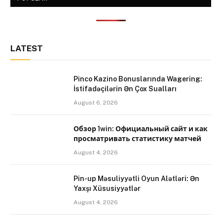
LATEST
Pinco Kazino Bonuslarında Wagering:
İstifadəçilərin Ən Çox Sualları
August 6, 2026
Обзор 1win: Официальный сайт и как
просматривать статистику матчей
August 4, 2026
Pin-up Məsuliyyətli Oyun Alətləri: Ən
Yaxşı Xüsusiyyətlər
August 4, 2026