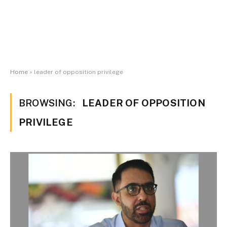
Home
»
leader of opposition privilege
BROWSING:
LEADER OF OPPOSITION
PRIVILEGE