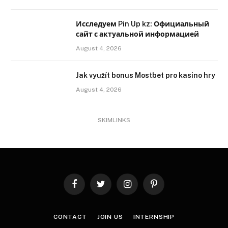
Исследуем Pin Up kz: Официальный
сайт с актуальной информацией
August 4, 2026
Jak využít bonus Mostbet pro kasino hry
August 4, 2026
SKIMLINKS
Facebook
Twitter
Instagram
Pinterest
CONTACT
JOIN US
INTERNSHIP