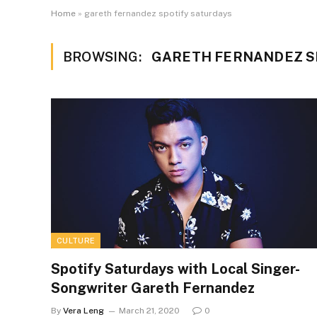
Home
»
gareth fernandez spotify saturdays
BROWSING:
GARETH FERNANDEZ S
CULTURE
Spotify Saturdays with Local Singer-
Songwriter Gareth Fernandez
By
Vera Leng
March 21, 2020
0