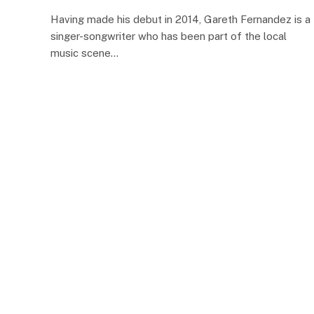
Having made his debut in 2014, Gareth Fernandez is a
singer-songwriter who has been part of the local
music scene…