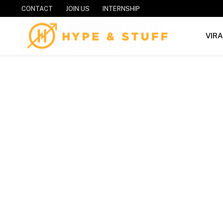
CONTACT
JOIN US
INTERNSHIP
VIR