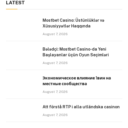
LATEST
Mostbet Casino: Üstünlüklər və
Xüsusiyyətlər Haqqında
August 7, 2026
Bələdçi: Mostbet Casino-da Yeni
Başlayanlar üçün Oyun Seçimləri
August 7, 2026
Экономическое влияние 1вин на
местные сообщества
August 7, 2026
Att förstå RTP i alla utländska casinon
August 7, 2026