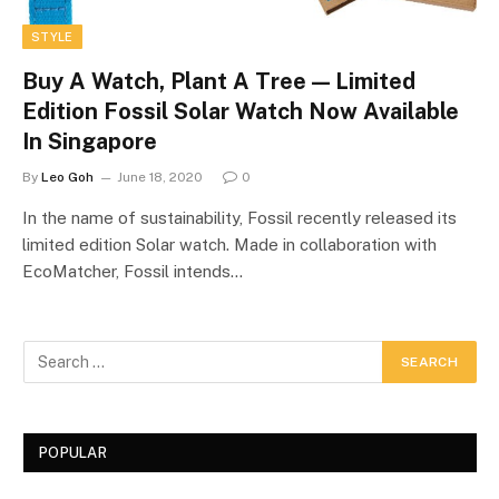
STYLE
Buy A Watch, Plant A Tree — Limited
Edition Fossil Solar Watch Now Available
In Singapore
By
Leo Goh
June 18, 2020
0
In the name of sustainability, Fossil recently released its
limited edition Solar watch. Made in collaboration with
EcoMatcher, Fossil intends…
POPULAR