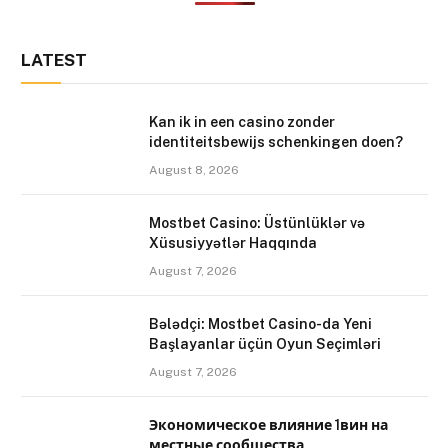
LATEST
Kan ik in een casino zonder
identiteitsbewijs schenkingen doen?
August 8, 2026
Mostbet Casino: Üstünlüklər və
Xüsusiyyətlər Haqqında
August 7, 2026
Bələdçi: Mostbet Casino-da Yeni
Başlayanlar üçün Oyun Seçimləri
August 7, 2026
Экономическое влияние 1вин на
местные сообщества