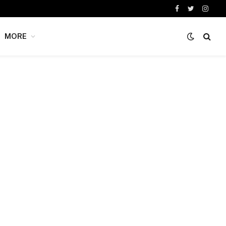
Facebook
Twitter
Insta
MORE