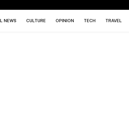
AL NEWS
CULTURE
OPINION
TECH
TRAVEL