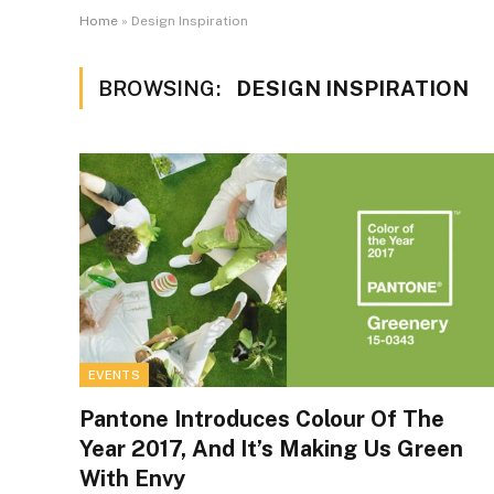
Home
»
Design Inspiration
BROWSING:
DESIGN INSPIRATION
EVENTS
Pantone Introduces Colour Of The
Year 2017, And It’s Making Us Green
With Envy