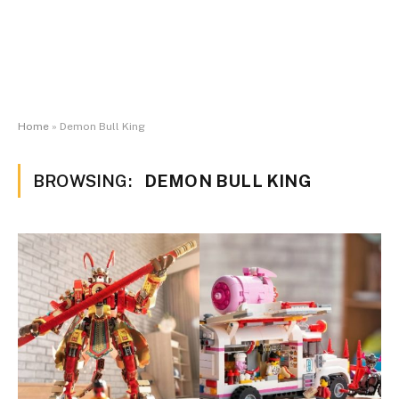
Home
»
Demon Bull King
BROWSING:
DEMON BULL KING