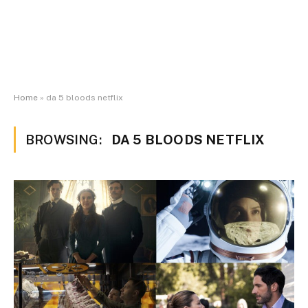
Home
»
da 5 bloods netflix
BROWSING:
DA 5 BLOODS NETFLIX