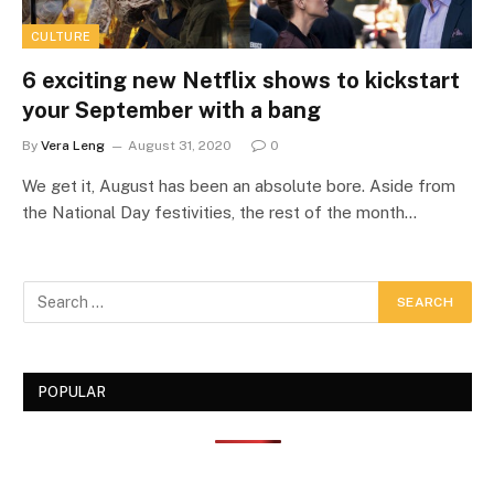
CULTURE
6 exciting new Netflix shows to kickstart
your September with a bang
By
Vera Leng
August 31, 2020
0
We get it, August has been an absolute bore. Aside from
the National Day festivities, the rest of the month…
POPULAR