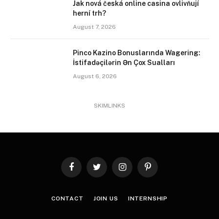
Jak nová česká online casina ovlivňují
herní trh?
August 7, 2026
Pinco Kazino Bonuslarında Wagering:
İstifadəçilərin Ən Çox Sualları
August 6, 2026
SKIMLINKS
Facebook
Twitter
Instagram
Pinterest
CONTACT
JOIN US
INTERNSHIP