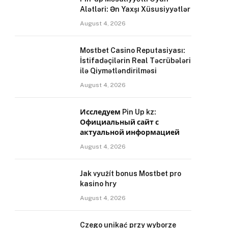
Alətləri: Ən Yaxşı Xüsusiyyətlər
August 4, 2026
Mostbet Casino Reputasiyası:
İstifadəçilərin Real Təcrübələri
ilə Qiymətləndirilməsi
August 4, 2026
Исследуем Pin Up kz:
Официальный сайт с
актуальной информацией
August 4, 2026
Jak využít bonus Mostbet pro
kasino hry
August 4, 2026
Czego unikać przy wyborze