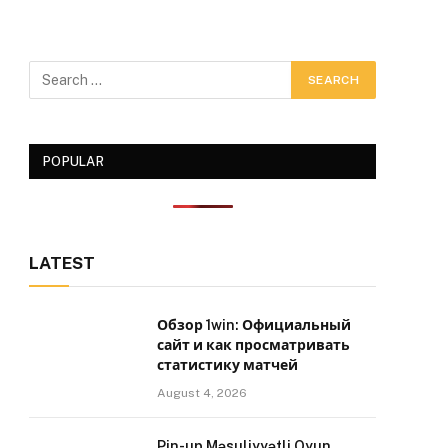
POPULAR
LATEST
Обзор 1win: Официальный
сайт и как просматривать
статистику матчей
August 4, 2026
Pin-up Məsuliyyətli Oyun