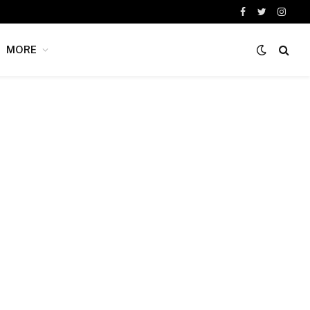
Facebook
Twitter
Insta
MORE