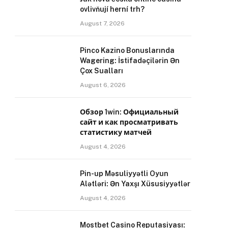
ovlivňují herní trh?
August 7, 2026
Pinco Kazino Bonuslarında
Wagering: İstifadəçilərin Ən
Çox Sualları
August 6, 2026
Обзор 1win: Официальный
сайт и как просматривать
статистику матчей
August 4, 2026
Pin-up Məsuliyyətli Oyun
Alətləri: Ən Yaxşı Xüsusiyyətlər
August 4, 2026
Mostbet Casino Reputasiyası: