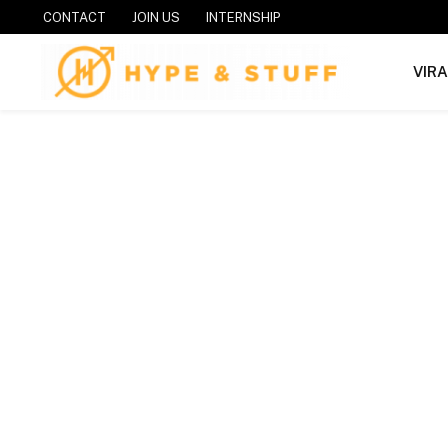
CONTACT
JOIN US
INTERNSHIP
VIR