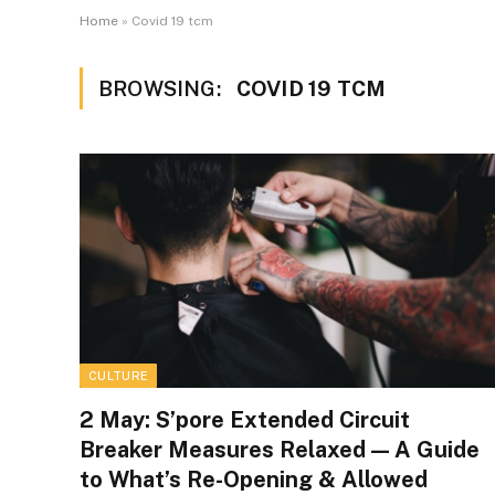
Home
»
Covid 19 tcm
BROWSING:
COVID 19 TCM
CULTURE
2 May: S’pore Extended Circuit
Breaker Measures Relaxed — A Guide
to What’s Re-Opening & Allowed