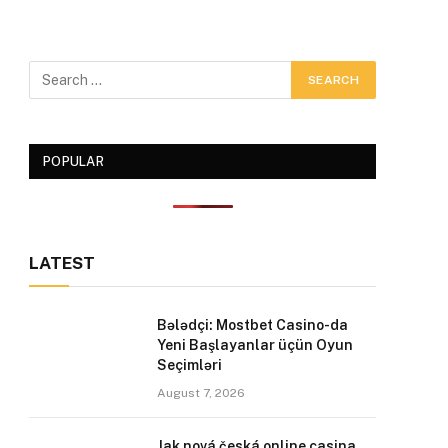
POPULAR
LATEST
Bələdçi: Mostbet Casino-da
Yeni Başlayanlar üçün Oyun
Seçimləri
August 7, 2026
Jak nová česká online casina