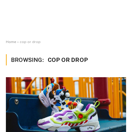
Home
»
cop or drop
BROWSING:
COP OR DROP