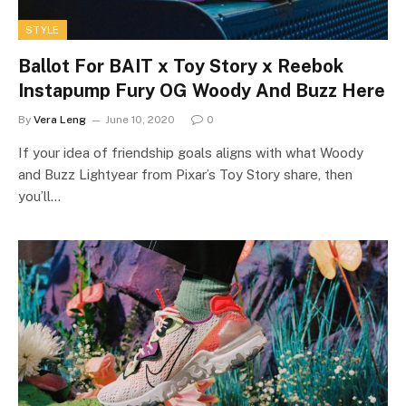
STYLE
Ballot For BAIT x Toy Story x Reebok
Instapump Fury OG Woody And Buzz Here
By
Vera Leng
June 10, 2020
0
If your idea of friendship goals aligns with what Woody
and Buzz Lightyear from Pixar’s Toy Story share, then
you’ll…