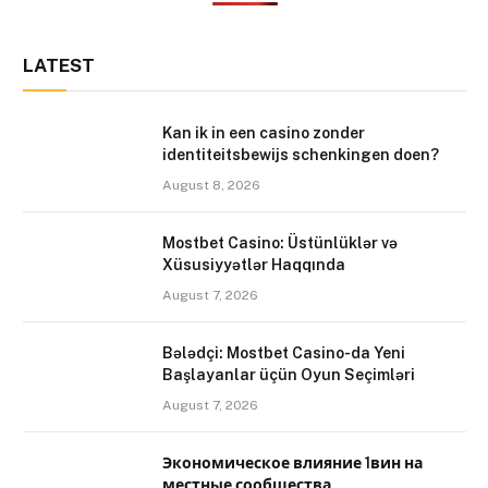
LATEST
Kan ik in een casino zonder
identiteitsbewijs schenkingen doen?
August 8, 2026
Mostbet Casino: Üstünlüklər və
Xüsusiyyətlər Haqqında
August 7, 2026
Bələdçi: Mostbet Casino-da Yeni
Başlayanlar üçün Oyun Seçimləri
August 7, 2026
Экономическое влияние 1вин на
местные сообщества