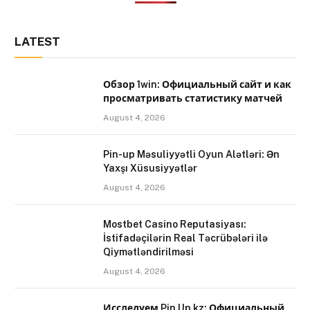
LATEST
Обзор 1win: Официальный сайт и как
просматривать статистику матчей
August 4, 2026
Pin-up Məsuliyyətli Oyun Alətləri: Ən
Yaxşı Xüsusiyyətlər
August 4, 2026
Mostbet Casino Reputasiyası:
İstifadəçilərin Real Təcrübələri ilə
Qiymətləndirilməsi
August 4, 2026
Исследуем Pin Up kz: Официальный