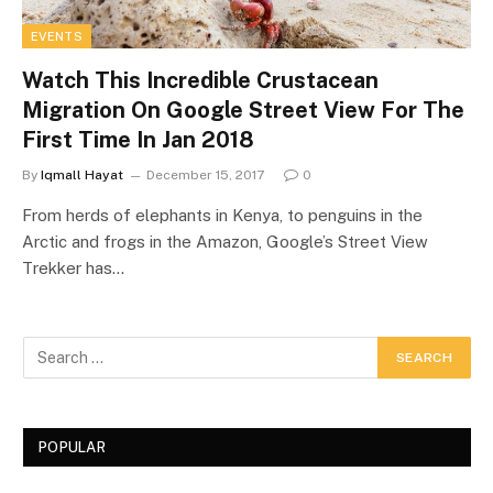
EVENTS
Watch This Incredible Crustacean
Migration On Google Street View For The
First Time In Jan 2018
By
Iqmall Hayat
December 15, 2017
0
From herds of elephants in Kenya, to penguins in the
Arctic and frogs in the Amazon, Google’s Street View
Trekker has…
POPULAR