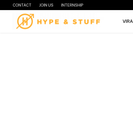
CONTACT
JOIN US
INTERNSHIP
VIR