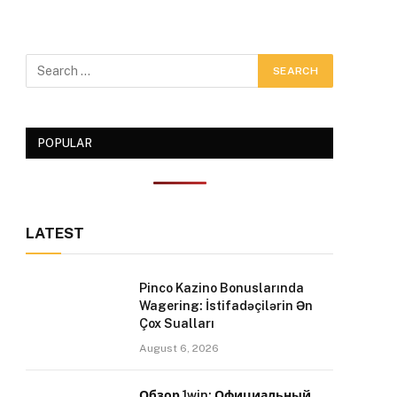
POPULAR
LATEST
Pinco Kazino Bonuslarında
Wagering: İstifadəçilərin Ən
Çox Sualları
August 6, 2026
Обзор 1win: Официальный