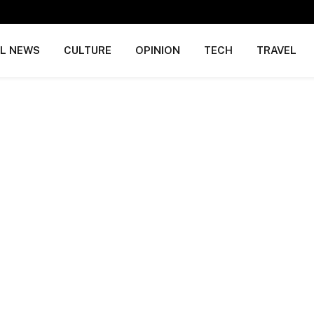
AL NEWS
CULTURE
OPINION
TECH
TRAVEL