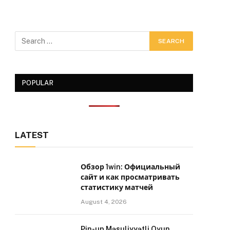
POPULAR
LATEST
Обзор 1win: Официальный
сайт и как просматривать
статистику матчей
August 4, 2026
Pin-up Məsuliyyətli Oyun