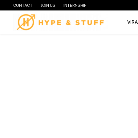
CONTACT
JOIN US
INTERNSHIP
VIR