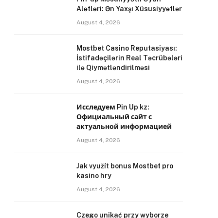
Alətləri: Ən Yaxşı Xüsusiyyətlər
August 4, 2026
Mostbet Casino Reputasiyası:
İstifadəçilərin Real Təcrübələri
ilə Qiymətləndirilməsi
August 4, 2026
Исследуем Pin Up kz:
Официальный сайт с
актуальной информацией
August 4, 2026
Jak využít bonus Mostbet pro
kasino hry
August 4, 2026
Czego unikać przy wyborze