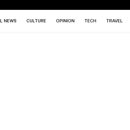
AL NEWS
CULTURE
OPINION
TECH
TRAVEL