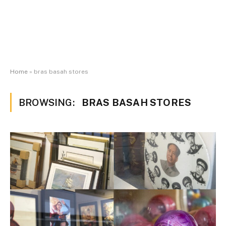
Home
»
bras basah stores
BROWSING:
BRAS BASAH STORES