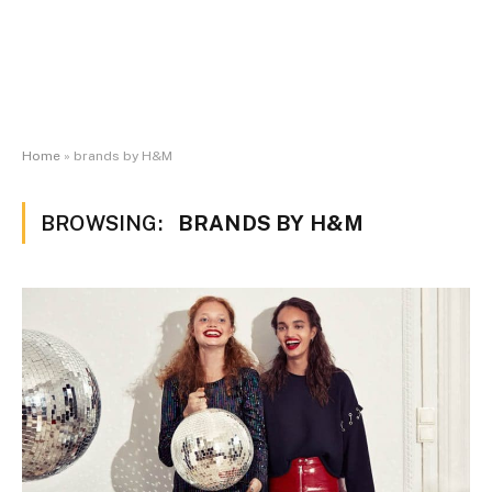
Home
»
brands by H&M
BROWSING:
BRANDS BY H&M