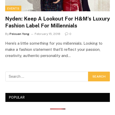
EVENTS
Nyden: Keep A Lookout For H&M’s Luxury
Fashion Label For Millennials
By
Peixuan Yong
February 15, 2018
0
Here’s a little something for you millennials. Looking to
make a fashion statement that’ll reflect your passion,
creativity, authentic personality and…
POPULAR