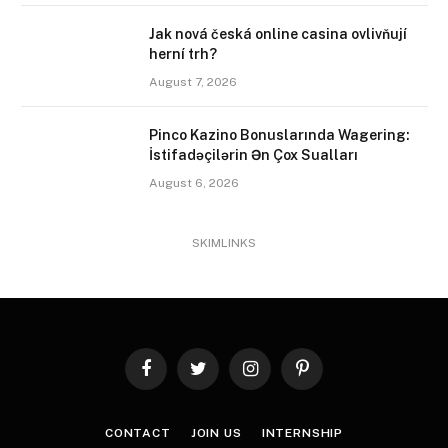
Jak nová česká online casina ovlivňují
herní trh?
August 7, 2026
Pinco Kazino Bonuslarında Wagering:
İstifadəçilərin Ən Çox Sualları
August 6, 2026
SKIMLINKS
Facebook
Twitter
Instagram
Pinterest
CONTACT
JOIN US
INTERNSHIP