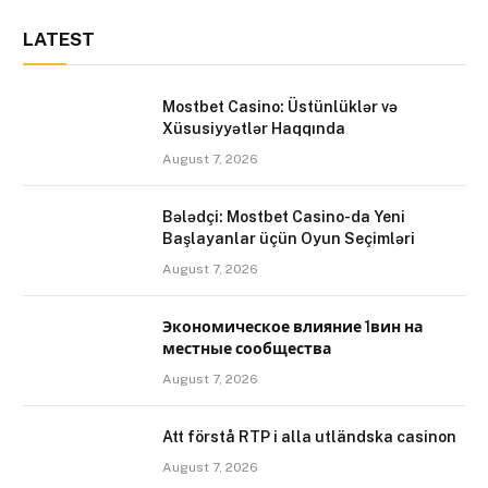
LATEST
Mostbet Casino: Üstünlüklər və
Xüsusiyyətlər Haqqında
August 7, 2026
Bələdçi: Mostbet Casino-da Yeni
Başlayanlar üçün Oyun Seçimləri
August 7, 2026
Экономическое влияние 1вин на
местные сообщества
August 7, 2026
Att förstå RTP i alla utländska casinon
August 7, 2026