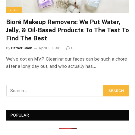
STYLE
Bioré Makeup Removers: We Put Water,
Jelly, & Oil-Based Products To The Test To
Find The Best
By
Esther Chan
April 11, 2018
0
We’ve got an MVP. Cleaning our faces can be such a chore
after a long day out, and who actually has…
POPULAR