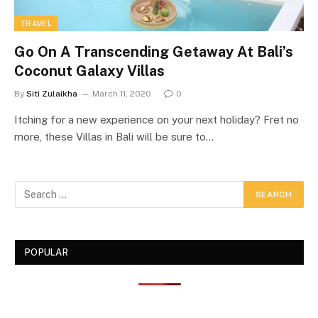
TRAVEL
Go On A Transcending Getaway At Bali’s
Coconut Galaxy Villas
By
Siti Zulaikha
March 11, 2020
0
Itching for a new experience on your next holiday? Fret no
more, these Villas in Bali will be sure to…
POPULAR