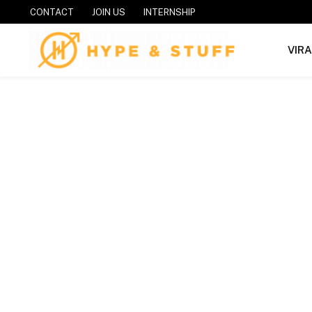
CONTACT
JOIN US
INTERNSHIP
VIR