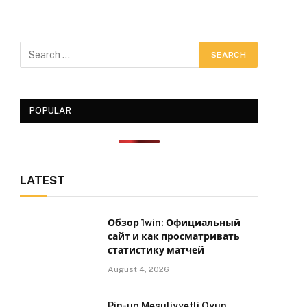
POPULAR
LATEST
Обзор 1win: Официальный
сайт и как просматривать
статистику матчей
August 4, 2026
Pin-up Məsuliyyətli Oyun