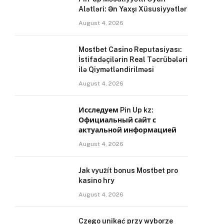
Alətləri: Ən Yaxşı Xüsusiyyətlər
August 4, 2026
Mostbet Casino Reputasiyası:
İstifadəçilərin Real Təcrübələri
ilə Qiymətləndirilməsi
August 4, 2026
Исследуем Pin Up kz:
Официальный сайт с
актуальной информацией
August 4, 2026
Jak využít bonus Mostbet pro
kasino hry
August 4, 2026
Czego unikać przy wyborze