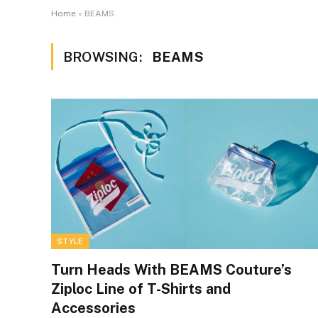
Home
»
BEAMS
BROWSING:
BEAMS
STYLE
Turn Heads With BEAMS Couture’s
Ziploc Line of T-Shirts and
Accessories