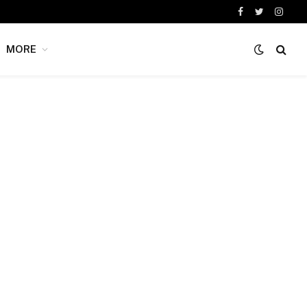
Facebook
Twitter
Insta
MORE