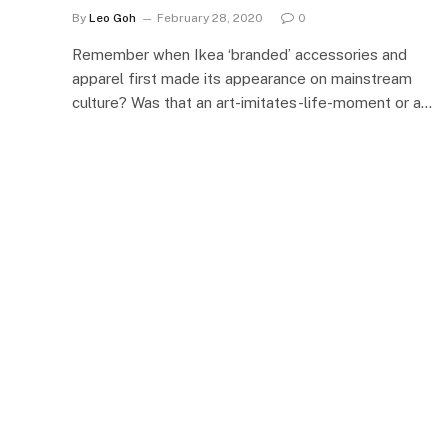
By
Leo Goh
February 28, 2020
0
Remember when Ikea ‘branded’ accessories and
apparel first made its appearance on mainstream
culture? Was that an art-imitates-life-moment or a…