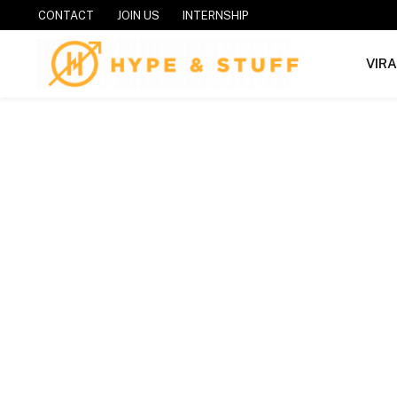
CONTACT
JOIN US
INTERNSHIP
VIR