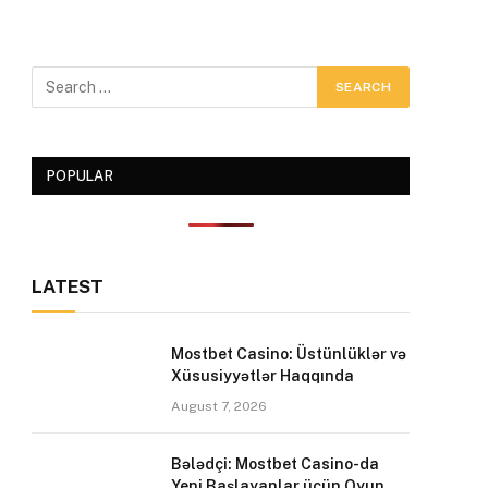
POPULAR
LATEST
Mostbet Casino: Üstünlüklər və
Xüsusiyyətlər Haqqında
August 7, 2026
Bələdçi: Mostbet Casino-da
Yeni Başlayanlar üçün Oyun