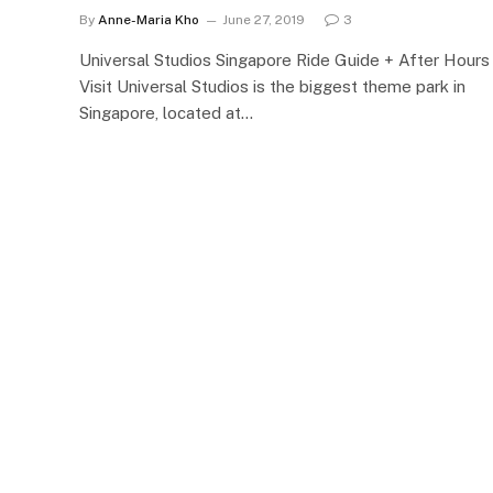
By
Anne-Maria Kho
June 27, 2019
3
Universal Studios Singapore Ride Guide + After Hours
Visit Universal Studios is the biggest theme park in
Singapore, located at…