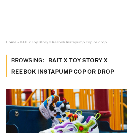
Home
»
BAIT x Toy Story x Reebok Instapump cop or drop
BROWSING:
BAIT X TOY STORY X
REEBOK INSTAPUMP COP OR DROP