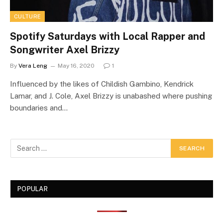
CULTURE
Spotify Saturdays with Local Rapper and
Songwriter Axel Brizzy
By
Vera Leng
May 16, 2020
1
Influenced by the likes of Childish Gambino, Kendrick
Lamar, and J. Cole, Axel Brizzy is unabashed where pushing
boundaries and…
POPULAR