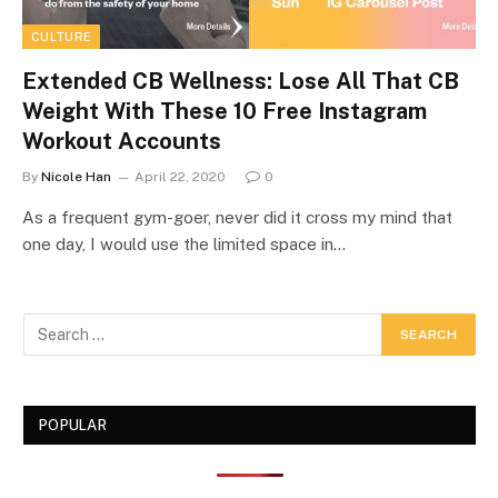
CULTURE
Extended CB Wellness: Lose All That CB
Weight With These 10 Free Instagram
Workout Accounts
By
Nicole Han
April 22, 2020
0
As a frequent gym-goer, never did it cross my mind that
one day, I would use the limited space in…
POPULAR