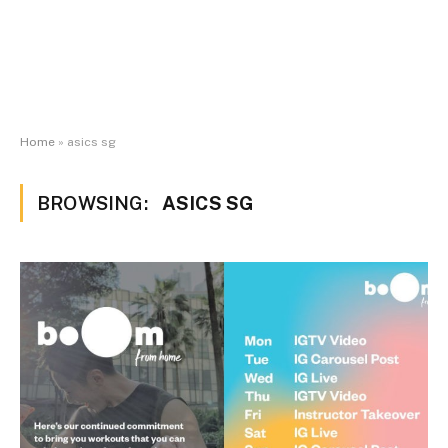
Home
»
asics sg
BROWSING:
ASICS SG