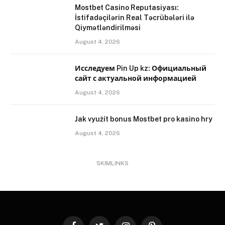
Mostbet Casino Reputasiyası:
İstifadəçilərin Real Təcrübələri ilə
Qiymətləndirilməsi
August 4, 2026
Исследуем Pin Up kz: Официальный
сайт с актуальной информацией
August 4, 2026
Jak využít bonus Mostbet pro kasino hry
August 4, 2026
SKIMLINKS