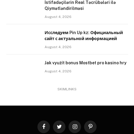
İstifadəçilərin Real Təcrübələri ilə
Qiymətləndirilməsi
August 4, 2026
Исследуем Pin Up kz: Официальный
сайт с актуальной информацией
August 4, 2026
Jak využít bonus Mostbet pro kasino hry
August 4, 2026
SKIMLINKS
Facebook
Twitter
Instagram
Pinterest