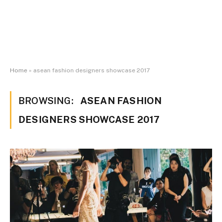
Home
»
asean fashion designers showcase 2017
BROWSING:
ASEAN FASHION
DESIGNERS SHOWCASE 2017