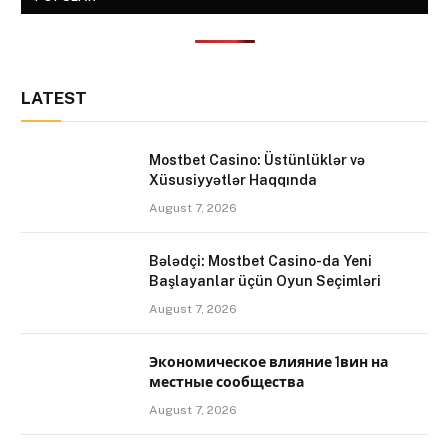
LATEST
Mostbet Casino: Üstünlüklər və
Xüsusiyyətlər Haqqında
August 7, 2026
Bələdçi: Mostbet Casino-da Yeni
Başlayanlar üçün Oyun Seçimləri
August 7, 2026
Экономическое влияние 1вин на
местные сообщества
August 7, 2026