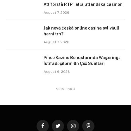
Att förstå RTP i alla utländska casinon
August 7, 2026
Jak nová česká online casina ovlivňují
herní trh?
August 7, 2026
Pinco Kazino Bonuslarında Wagering:
İstifadəçilərin Ən Çox Sualları
August 6, 2026
SKIMLINKS
Facebook
Twitter
Instagram
Pinterest